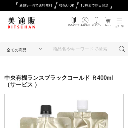
新規5千円で送料無料
後払いOK
15時まで即日発送
初めての方
会員登録
ログイン
カート
カテゴリ
中央有機ランスブラックコールド Ｒ400ml
（サービス ）