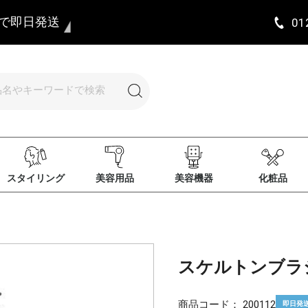
まで即日発送
01
スタイリング
美容用品
美容機器
化粧品
スケルトンブラシ
商品コード：
200112
即日発