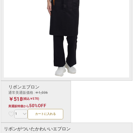
リボンエプロン
通常美通販価格 :
￥1,036
￥518
(税込￥570)
50%OFF
美通販特価から
カートに入れる
リボンがついたかわいいエプロン