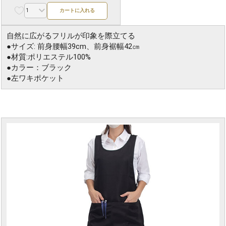
カートに入れる
自然に広がるフリルが印象を際立てる
●サイズ: 前身腰幅39cm、前身裾幅42㎝
●材質:ポリエステル100%
●カラー：ブラック
●左ワキポケット