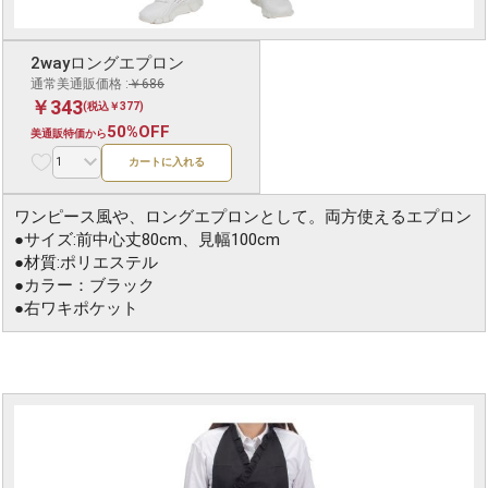
2wayロングエプロン
通常美通販価格 :
￥686
￥343
(税込￥377)
50%OFF
美通販特価から
カートに入れる
ワンピース風や、ロングエプロンとして。両方使えるエプロン
●サイズ:前中心丈80cm、見幅100cm
●材質:ポリエステル
●カラー：ブラック
●右ワキポケット