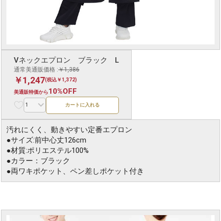
Vネックエプロン ブラック L
通常美通販価格 :
￥1,386
￥1,247
(税込￥1,372)
10%OFF
美通販特価から
カートに入れる
汚れにくく、動きやすい定番エプロン
●サイズ:前中心丈126cm
●材質:ポリエステル100%
●カラー：ブラック
●両ワキポケット、ペン差しポケット付き