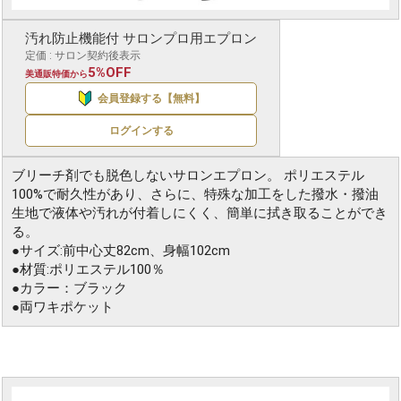
汚れ防止機能付 サロンプロ用エプロン
定価 : サロン契約後表示
5%OFF
美通販特価から
会員登録する【無料】
ログインする
ブリーチ剤でも脱色しないサロンエプロン。 ポリエステル
100%で耐久性があり、さらに、特殊な加工をした撥水・撥油
生地で液体や汚れが付着しにくく、簡単に拭き取ることができ
る。
●サイズ:前中心丈82cm、身幅102cm
●材質:ポリエステル100％
●カラー：ブラック
●両ワキポケット