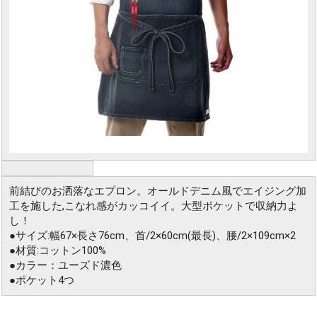
前結びのお洒落なエプロン。オールドデニム風でエイジング加
工を施した,こなれ感がカッコイイ。大型ポケットで収納力よ
し！
●サイズ:幅67×長さ76cm、首/2×60cm(最長)、腰/2×109cm×2
●材質:コットン100%
●カラー：ユーズド濃色
●ポケット4つ