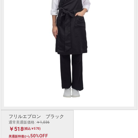
フリルエプロン ブラック
通常美通販価格 :
￥1,036
￥518
(税込￥570)
50%OFF
美通販特価から