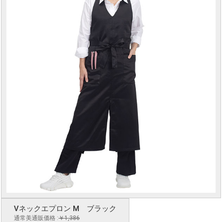
Vネックエプロン M ブラック
通常美通販価格 :
￥1,386