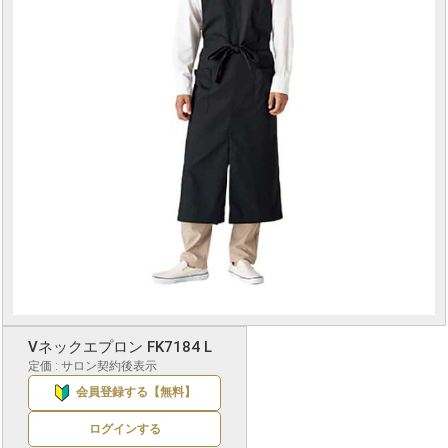
Vネックエプロン FK7184 L
定価 : サロン契約後表示
会員登録する【無料】
ログインする