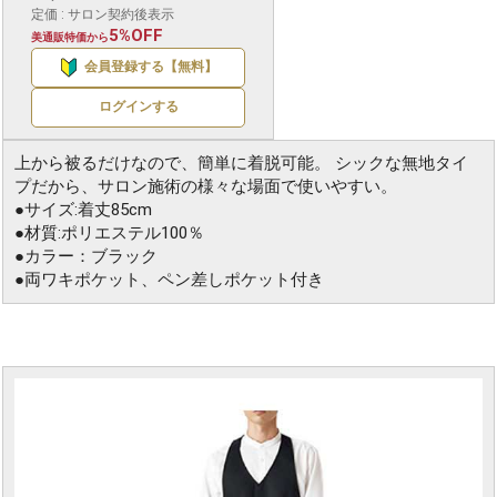
定価 : サロン契約後表示
5%OFF
美通販特価から
会員登録する【無料】
ログインする
上から被るだけなので、簡単に着脱可能。 シックな無地タイ
プだから、サロン施術の様々な場面で使いやすい。
●サイズ:着丈85cm
●材質:ポリエステル100％
●カラー：ブラック
●両ワキポケット、ペン差しポケット付き