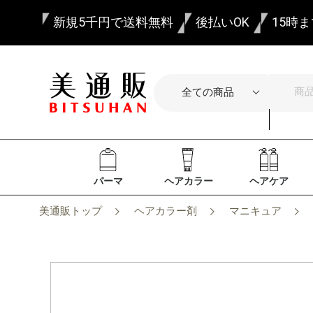
新規5千円で送料無料
後払いOK
15時
パーマ
ヘアカラー
ヘアケア
美通販トップ
ヘアカラー剤
マニキュア