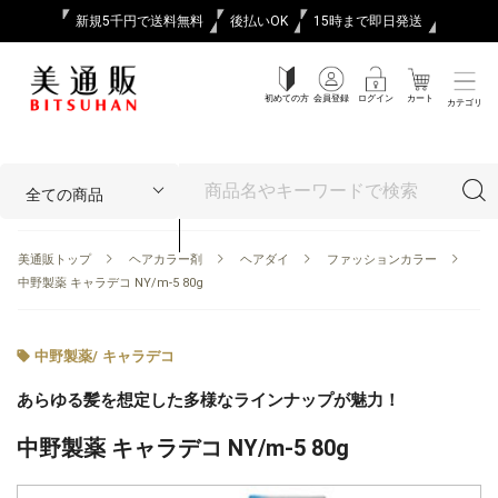
新規5千円で送料無料
後払いOK
15時まで即日発送
初めての方
会員登録
ログイン
カート
カテゴリ
美通販トップ
ヘアカラー剤
ヘアダイ
ファッションカラー
中野製薬 キャラデコ NY/m-5 80g
中野製薬
/
キャラデコ
あらゆる髪を想定した多様なラインナップが魅力！
中野製薬 キャラデコ NY/m-5 80g