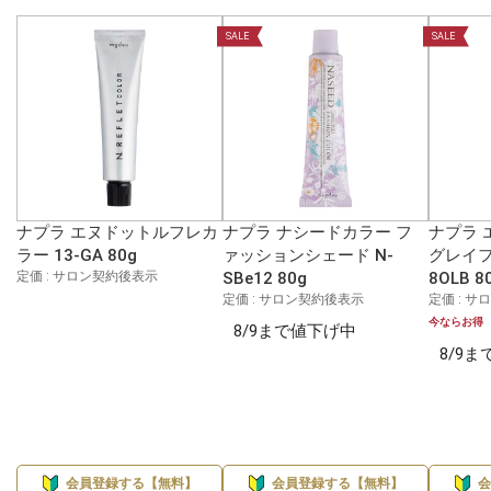
SALE
SALE
ナプラ エヌドットルフレカ
ナプラ ナシードカラー フ
ナプラ 
ラー 13-GA 80g
ァッションシェード N-
グレイフ
定価 : サロン契約後表示
SBe12 80g
8OLB 8
定価 : サロン契約後表示
定価 : 
今ならお得
8/9まで値下げ中
8/9
会員登録する【無料】
会員登録する【無料】