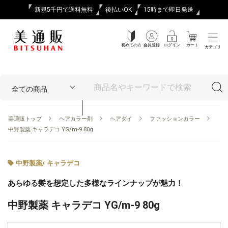
新規5千円で送料無料
後払いOK
15時まで即日発送
初めての方
会員登録
ログイン
カート
カテゴリ
美通販トップ
ヘアカラー剤
ヘアダイ
ファッションカラー
中野製薬 キャラデコ YG/m-9 80g
中野製薬
/
キャラデコ
あらゆる髪を想定した多様なラインナップが魅力！
中野製薬 キャラデコ YG/m-9 80g