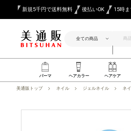
新規5千円で送料無料
後払いOK
15時
パーマ
ヘアカラー
ヘアケア
美通販トップ
ネイル
ジェルネイル
ネイ