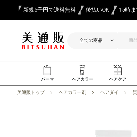
新規5千円で送料無料
後払いOK
15時
パーマ
ヘアカラー
ヘアケア
美通販トップ
ヘアカラー剤
ヘアダイ
資