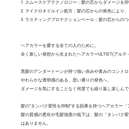
1. スムースケアテクノロジー：髪の芯からダメージを
2. マイクロオイルイン処方：髪の芯からの発色により
3. ラスティングプロテクションベール：髪の芯からの
ヘアカラーを愛する全ての人のために。
全く新しい発想から生まれたヘアカラーULTIST(アルテ
黒髪のアンダートーンが持つ強い赤みや黄みのコントロ
やわらかな透明感のある、思い通りの発色へ。
ダメージを気にすることなく何度でも繰り返し楽しんで
髪の“タンパク変性を抑制”する効果を持つヘアカラー「
髪の質感の悪化や毛髪強度の低下は、髪の「タンパク変
はありません。