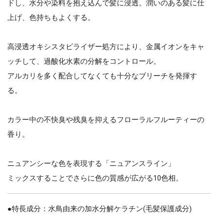
ドし、水分や染料を抱え込んで髪に浸透。潤いのある髪に仕
上げ、色持ちもよくする。
高浸透オキシスタビライザー処方により、金属イオンをキャ
ッチして、過酸化水素の分解をコントロール。
アルカリを多く配合してなくても十分なブリーチを発揮す
る。
カラー中の不快臭や残臭を抑えるフローラルフルーティーの
香り。
ニュアンシーな色を表現する「ニュアンスライン」
ミックスすることでさらに色の質感が広がる10色相。
●特長成分：水鳥由来の加水分解ケラチン(毛髪保護成分)