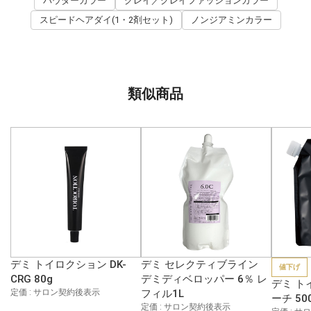
パウダーカラー
グレイ／グレイファッションカラー
スピードヘアダイ(1・2剤セット)
ノンジアミンカラー
類似商品
デミ トイロクション DK-
デミ セレクティブライン
値下げ
CRG 80g
デミディベロッパー 6％ レ
デミ ト
定価 : サロン契約後表示
フィル1L
ーチ 50
定価 : サロン契約後表示