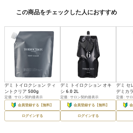
この商品をチェックした人におすすめ
デミ トイロクション ティ
デミ トイロクション オキ
デミ セ
ントクリア 500g
シ 6.0 2L
デミカラー
定価 : サロン契約後表示
定価 : サロン契約後表示
定価 : 
会員登録する【無料】
会員登録する【無料】
ログインする
ログインする