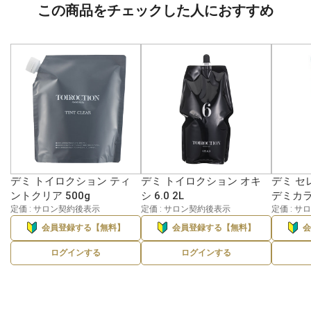
この商品をチェックした人におすすめ
デミ トイロクション ティ
デミ トイロクション オキ
デミ セ
ントクリア 500g
シ 6.0 2L
デミカラー
定価 : サロン契約後表示
定価 : サロン契約後表示
定価 : 
会員登録する【無料】
会員登録する【無料】
ログインする
ログインする