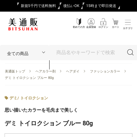
新規5千円で送料無料
後払いOK
15時まで即日発送
初めての方
会員登録
ログイン
カート
カテゴリ
美通販トップ
ヘアカラー剤
ヘアダイ
ファッションカラー
デミ トイロクション ブルー 80g
デミ
/
トイロクション
思い描いたカラーを毛先まで美しく
デミ トイロクション ブルー 80g