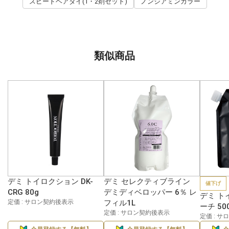
スピードヘアダイ(1・2剤セット)
ノンジアミンカラー
類似商品
デミ トイロクション DK-
デミ セレクティブライン
値下げ
CRG 80g
デミディベロッパー 6％ レ
デミ ト
定価 : サロン契約後表示
フィル1L
ーチ 50
定価 : サロン契約後表示
定価 : 