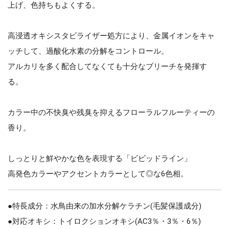
上げ、色持ちもよくする。
高浸透オキシスタビライザー処方により、金属イオンをキャ
ッチして、過酸化水素の分解をコントロール。
アルカリを多く配合してなくても十分なブリーチを発揮す
る。
カラー中の不快臭や残臭を抑えるフローラルフルーティーの
香り。
しっとりと鮮やかな色を表現する「ビビッドライン」
高発色カラーやアクセントカラーとして◎な6色相。
●特長成分：水鳥由来の加水分解ケラチン(毛髪保護成分)
●対応オキシ：トイロクションオキシ(AC3％・3％・6％)