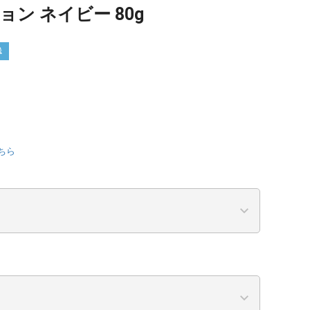
ン ネイビー 80g
送
ちら