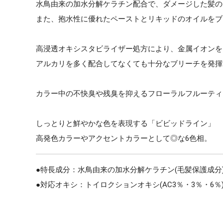
水鳥由来の加水分解ケラチン配合で、ダメージした髪の
また、抱水性に優れたペーストとリキッドのオイルをブ
高浸透オキシスタビライザー処方により、金属イオンを
アルカリを多く配合してなくても十分なブリーチを発揮
カラー中の不快臭や残臭を抑えるフローラルフルーティ
しっとりと鮮やかな色を表現する「ビビッドライン」
高発色カラーやアクセントカラーとして◎な6色相。
●特長成分：水鳥由来の加水分解ケラチン(毛髪保護成分
●対応オキシ：トイロクションオキシ(AC3％・3％・6％