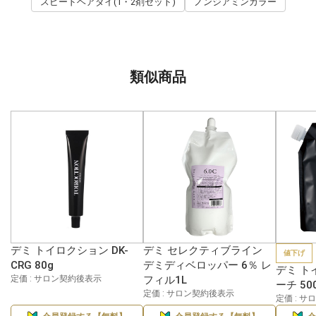
スピードヘアダイ(1・2剤セット)
ノンジアミンカラー
類似商品
デミ トイロクション DK-
デミ セレクティブライン
値下げ
CRG 80g
デミディベロッパー 6％ レ
デミ ト
定価 : サロン契約後表示
フィル1L
ーチ 50
定価 : サロン契約後表示
定価 : 