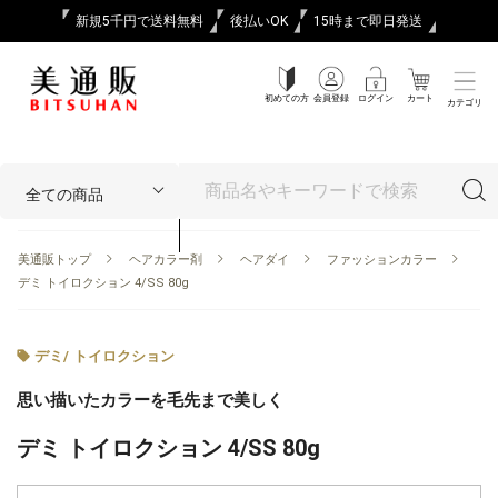
新規5千円で送料無料
後払いOK
15時まで即日発送
初めての方
会員登録
ログイン
カート
カテゴリ
美通販トップ
ヘアカラー剤
ヘアダイ
ファッションカラー
デミ トイロクション 4/SS 80g
デミ
/
トイロクション
思い描いたカラーを毛先まで美しく
デミ トイロクション 4/SS 80g