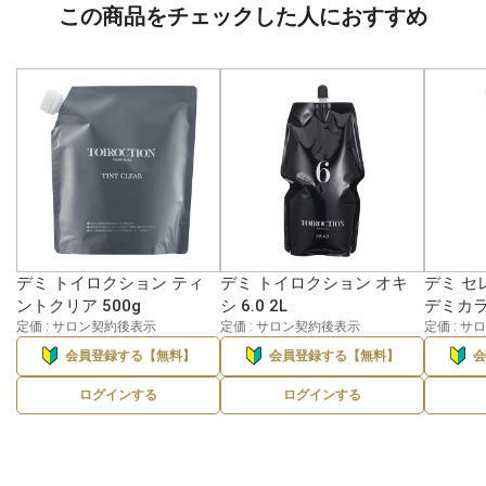
この商品をチェックした人におすすめ
デミ トイロクション ティ
デミ トイロクション オキ
デミ セ
ントクリア 500g
シ 6.0 2L
デミカラー
定価 : サロン契約後表示
定価 : サロン契約後表示
定価 : 
会員登録する【無料】
会員登録する【無料】
ログインする
ログインする