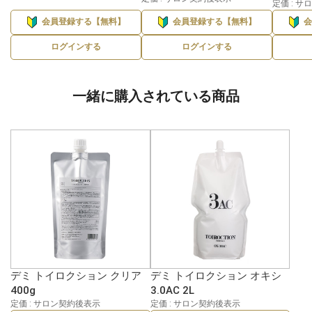
定価 : 
会員登録する【無料】
会員登録する【無料】
ログインする
ログインする
一緒に購入されている商品
デミ トイロクション クリア
デミ トイロクション オキシ
400g
3.0AC 2L
定価 : サロン契約後表示
定価 : サロン契約後表示