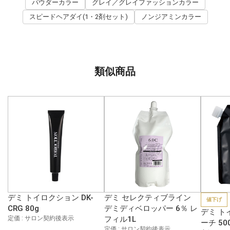
パウダーカラー
グレイ／グレイファッションカラー
スピードヘアダイ(1・2剤セット)
ノンジアミンカラー
類似商品
デミ トイロクション DK-
デミ セレクティブライン
値下げ
CRG 80g
デミディベロッパー 6％ レ
デミ ト
定価 : サロン契約後表示
フィル1L
ーチ 50
定価 : サロン契約後表示