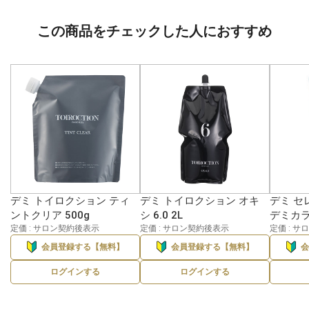
この商品をチェックした人におすすめ
デミ トイロクション ティ
デミ トイロクション オキ
デミ セ
ントクリア 500g
シ 6.0 2L
デミカラー
定価 : サロン契約後表示
定価 : サロン契約後表示
定価 : 
会員登録する【無料】
会員登録する【無料】
ログインする
ログインする