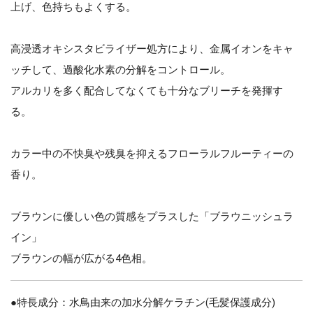
上げ、色持ちもよくする。
高浸透オキシスタビライザー処方により、金属イオンをキャ
ッチして、過酸化水素の分解をコントロール。
アルカリを多く配合してなくても十分なブリーチを発揮す
る。
カラー中の不快臭や残臭を抑えるフローラルフルーティーの
香り。
ブラウンに優しい色の質感をプラスした「ブラウニッシュラ
イン」
ブラウンの幅が広がる4色相。
●特長成分：水鳥由来の加水分解ケラチン(毛髪保護成分)