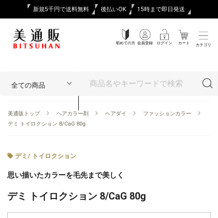
新規5千円で送料無料
後払いOK
15時まで即日発送
初めての方
会員登録
ログイン
カート
カテゴリ
美通販トップ
ヘアカラー剤
ヘアダイ
ファッションカラー
デミ トイロクション 8/CaG 80g
デミ
/
トイロクション
思い描いたカラーを毛先まで美しく
デミ トイロクション 8/CaG 80g