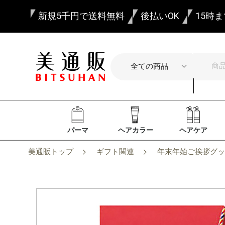
新規5千円で送料無料
後払いOK
15時
パーマ
ヘアカラー
ヘアケア
美通販トップ
ギフト関連
年末年始ご挨拶グッ