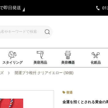
まで即日発送
01
スタイリング
美容用品
美容機器
化粧品
ズ
開運プラ根付 クリアイエロー (50個)
善通
金運を招くとされる黄金の