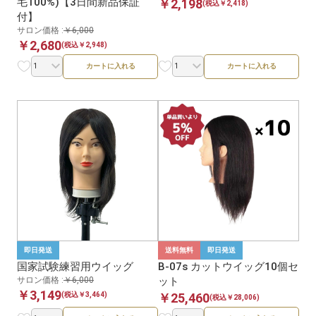
毛100%)【3日間新品保証
￥2,198
(税込￥2,418)
付】
サロン価格 :
￥6,000
￥2,680
(税込￥2,948)
カートに入れる
カートに入れる
即日発送
送料無料
即日発送
国家試験練習用ウイッグ
B-07s カットウイッグ10個セ
サロン価格 :
￥6,000
ット
￥3,149
￥25,460
(税込￥3,464)
(税込￥28,006)