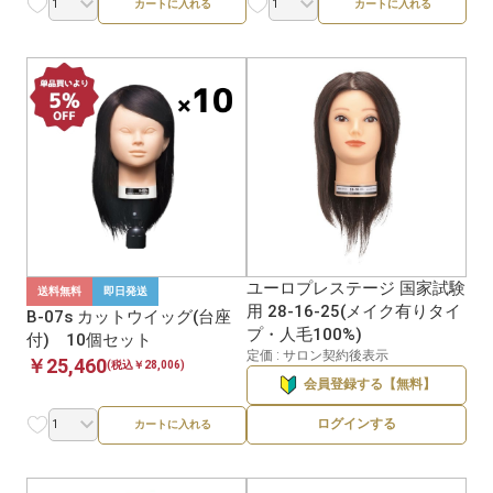
カートに入れる
カートに入れる
ユーロプレステージ 国家試験
送料無料
即日発送
用 28-16-25(メイク有りタイ
B-07s カットウイッグ(台座
プ・人毛100%)
付) 10個セット
定価 : サロン契約後表示
￥25,460
(税込￥28,006)
会員登録する【無料】
ログインする
カートに入れる