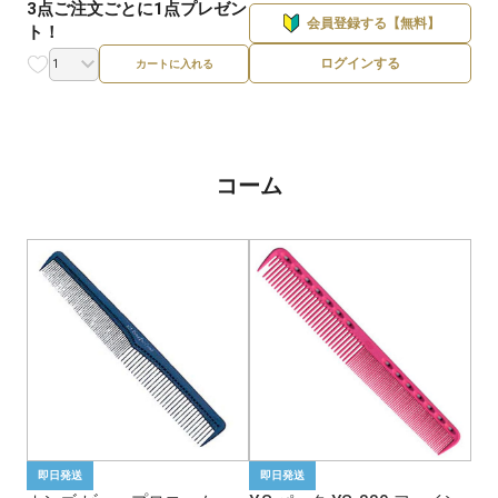
3点ご注文ごとに1点プレゼン
会員登録する【無料】
ト！
ログインする
カートに入れる
コーム
即日発送
即日発送