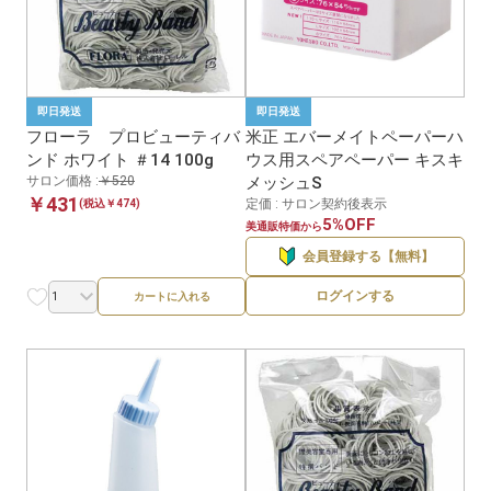
即日発送
即日発送
フローラ プロビューティバ
米正 エバーメイトペーパーハ
ンド ホワイト ＃14 100g
ウス用スペアペーパー キスキ
サロン価格 :
￥520
メッシュS
￥431
定価 : サロン契約後表示
(税込￥474)
5%OFF
美通販特価から
会員登録する【無料】
ログインする
カートに入れる