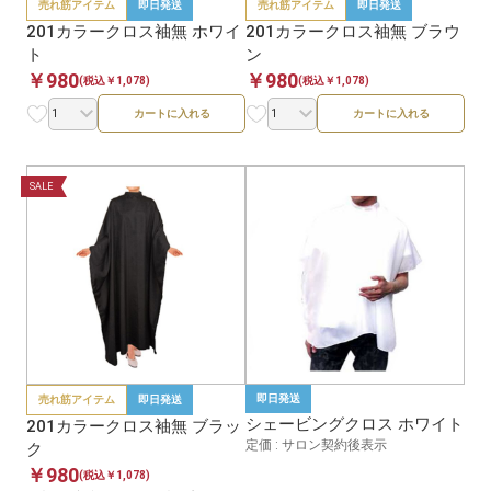
売れ筋アイテム
即日発送
売れ筋アイテム
即日発送
201カラークロス袖無 ホワイ
201カラークロス袖無 ブラウ
ト
ン
￥980
￥980
(税込￥1,078)
(税込￥1,078)
カートに入れる
カートに入れる
SALE
即日発送
売れ筋アイテム
即日発送
シェービングクロス ホワイト
201カラークロス袖無 ブラッ
定価 : サロン契約後表示
ク
￥980
(税込￥1,078)