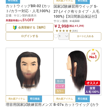
即日発送
売れ筋アイテム
即日発送
カットウィッグBR-02 (カッ
国家試験練習用ウイッグ S-
ト/カラー対応・人毛100%)
27 (メイク有りタイプ・人毛
定価 : サロン契約後表示
100%)【3日間新品保証付】
5%OFF
美通販特価から
サロン価格 :
￥4,500
￥2,998
(税込￥3,298)
会員登録する【無料】
★★★★★
(4件)
ログインする
カートに入れる
売れ筋アイテム
即日発送
売れ筋アイテム
即日発送
理容用国家試験練習用メンズ
B-07s カットウイッグ (カラ