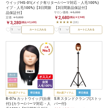
ウイッグHS-01(メイク有りタ
ー/パーマ対応・人毛100%)
イプ・人毛100%)【3日間新
【3日間新品保証付】
品保証付】
サロン価格 :
￥5,000
￥2,680
定価 :
￥9,800
(税込￥2,948)
￥3,280
★★★★★
(2件)
(税込￥3,608)
カートに入れる
カートに入れる
売れ筋アイテム
即日発送
売れ筋アイテム
即日発送
B-07s カットウイッグ(台座
S.R スタンドクランプ(ストッ
付) (カラー/パーマ対応・人
パー付)