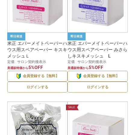
即日発送
即日発送
米正 エバーメイトペーパーハ
米正 エバーメイトペーパーハ
ウス用スペアペーパー キスキ
ウス用スペアペーパー みさら
メッシュＬ
しキスキメッシュ L
定価 : サロン契約後表示
定価 : サロン契約後表示
5%OFF
5%OFF
美通販特価から
美通販特価から
会員登録する【無料】
会員登録する【無料】
ログインする
ログインする
SALE