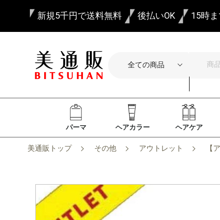
新規5千円で送料無料
後払いOK
15時
パーマ
ヘアカラー
ヘアケア
美通販トップ
その他
アウトレット
【ア