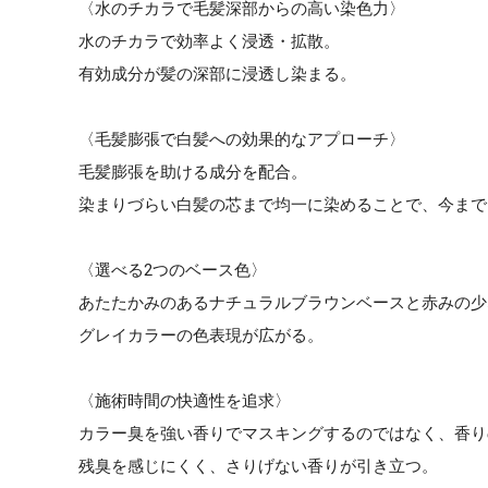
〈水のチカラで毛髪深部からの高い染色力〉
水のチカラで効率よく浸透・拡散。
有効成分が髪の深部に浸透し染まる。
〈毛髪膨張で白髪への効果的なアプローチ〉
毛髪膨張を助ける成分を配合。
染まりづらい白髪の芯まで均一に染めることで、今まで
〈選べる2つのベース色〉
あたたかみのあるナチュラルブラウンベースと赤みの少
グレイカラーの色表現が広がる。
〈施術時間の快適性を追求〉
カラー臭を強い香りでマスキングするのではなく、香り
残臭を感じにくく、さりげない香りが引き立つ。