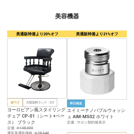
美容機器
美通販特価より20%オフ
美通販特価より21%オフ
値下げ
大型送料ランク：D2
即日発送
ヨーロピアン風スタイリング
エイミーナノバブルウォッシ
チェア CP-01（シート+ベー
ュ AIM-MS02 ホワイト
ス） ブラック
定価 : サロン契約後表示
定価 :
￥138,000
通常美通販価格 :
￥28,640