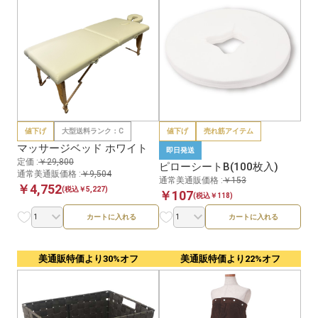
値下げ
大型送料ランク：C
値下げ
売れ筋アイテム
マッサージベッド ホワイト
即日発送
定価 :
￥29,800
ピローシートB(100枚入)
通常美通販価格 :
￥9,504
通常美通販価格 :
￥153
￥4,752
(税込￥5,227)
￥107
(税込￥118)
カートに入れる
カートに入れる
美通販特価より30%オフ
美通販特価より22%オフ