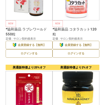
NEW
NEW
*協和薬品 ラブレワールド
*協和薬品 コタラカット120
550粒
粒
定価 : サロン契約後表示
定価 : サロン契約後表示
会員登録する【無料】
会員登録する【無料】
ログインする
ログインする
美通販特価より25%オフ
美通販特価より2%オフ