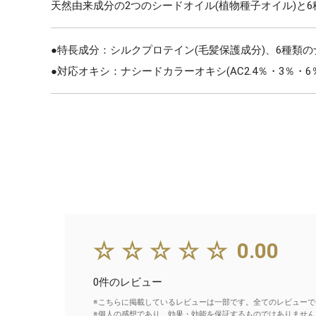
天然由来成分の2つのシードオイル(植物種子オイル)と
●特長成分：シルクプロテイン(毛髪保護成分)、6種類
●対応オキシ：ナシードカラーオキシ(AC2.4％・3％・6
☆☆☆☆☆
0.00
0件のレビュー
※こちらに掲載しているレビューは一部です。全てのレビューで
※個人の感想であり、効果・効能を保証するものではありません