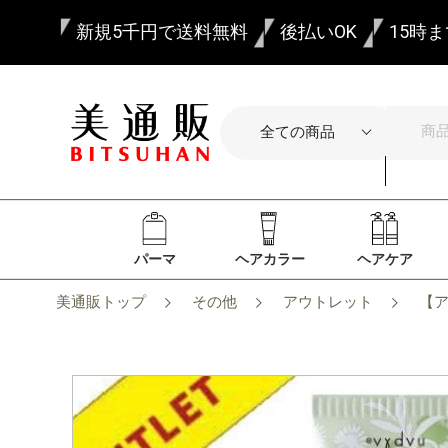
新規5千円で送料無料
後払いOK
15時
パーマ
ヘアカラー
ヘアケア
美通販トップ
その他
アウトレット
【ア