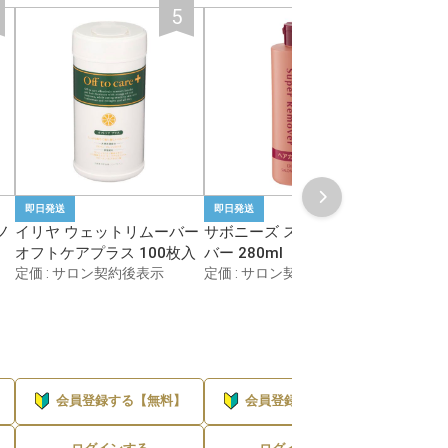
1件
1件
1件
1件
1件
即日発送
即日発送
即日発送
ノ
イリヤ ウェットリムーバー
サボニーズ スーパーリムー
ルウ日
オフトケアプラス 100枚入
バー 280ml
リーンタ
1件
定価 : サロン契約後表示
定価 : サロン契約後表示
定価 :
1件
1件
会員登録する【無料】
会員登録する【無料】
会