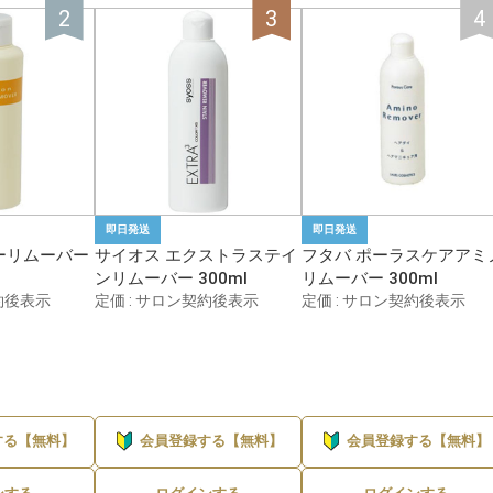
1L・kg以上
10,000円以上
ウルトラマジック
サイオス
1件
シュワルツコフ
タマリス
1件
デミ
ナンバースリー
1件
パイモア
フィヨーレ
1件
フォード / ミアンビューティ
フタバ
1件
ー
即日発送
即日発送
ーリムーバー
サイオス エクストラステイ
フタバ ポーラスケアアミ
ホーユー
ミルボン
ンリムーバー 300ml
リムーバー 300ml
1件
約後表示
定価 : サロン契約後表示
定価 : サロン契約後表示
ルウ
レブロン
1件
中野製薬
阪本高生堂
1件
する【無料】
会員登録する【無料】
会員登録する【無料】