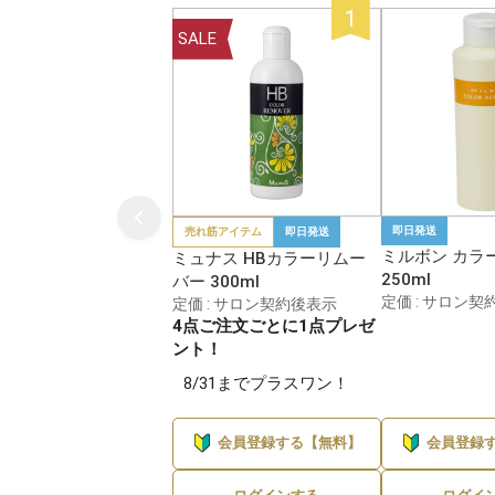
SALE
即日発送
売れ筋アイテム
即日発送
ミルボン カラ
ミュナス HBカラーリムー
250ml
バー 300ml
定価 : サロン契
定価 : サロン契約後表示
4点ご注文ごとに1点プレゼ
ント！
8/31までプラスワン！
会員登録する【無料】
会員登録