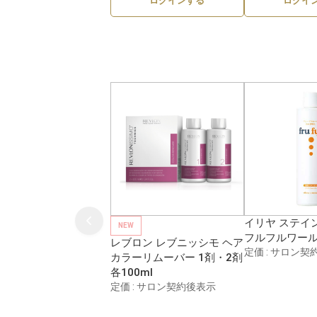
ログインする
ログイ
イリヤ ステイ
NEW
フルフルワールド
レブロン レブニッシモ ヘア
定価 : サロン契
カラーリムーバー 1剤・2剤
各100ml
定価 : サロン契約後表示