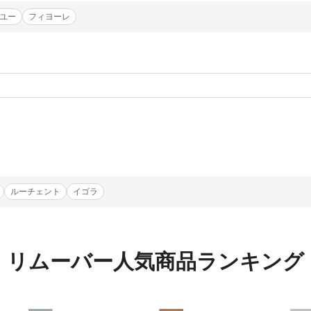
ユー
フィヨーレ
ルーチェント
イゴラ
2
〜100ml・g未満
〜1,000円
ワークス
イリヤ
1件
100〜300ml・g
1,000〜3,000円
ナプラ
ルベル
2件
リムーバー人気商品ランキング
300〜500ml・g
3,000〜5,000円
菊星
アペティート
2件
500ml・g〜1L・kg
5,000〜10,000円
アリミノ
インターコスメ
1件