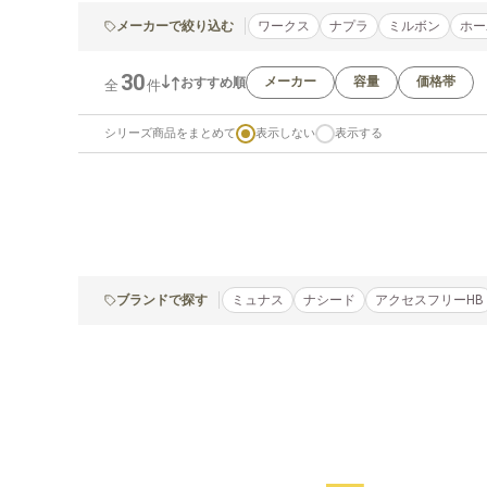
メーカーで絞り込む
ワークス
ナプラ
ミルボン
ホー
30
メーカー
容量
価格帯
おすすめ順
全
件
シリーズ商品をまとめて
表示しない
表示する
ブランドで探す
ミュナス
ナシード
アクセスフリーHB
1