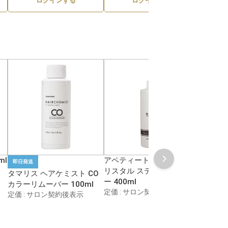
ログインする
ログインする
ml
アペティート化粧品 プロク
即日発送
即日発送
リスタル ステインリムーバ
タマリス ヘアケミスト CO
フィヨ
ー 400ml
カラーリムーバー 100ml
ーバーEX
定価 : サロン契約後表示
定価 : サロン契約後表示
定価 :