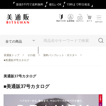
新規5千円で送料無料
後払いOK
15時まで即日発送
初めての方
会員登録
ログイン
カート
カテゴリ
美通販トップ
その他
無料パンフレット・ポスター
■美通販37号カタログ
美通販37号カタログ
■美通販37号カタログ