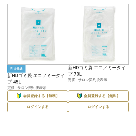
新HDゴミ袋 エコノミータイ
即日発送
プ 70L
新HDゴミ袋 エコノミータイ
定価 : サロン契約後表示
プ 45L
定価 : サロン契約後表示
会員登録する【無料】
会員登録する【無料】
ログインする
ログインする