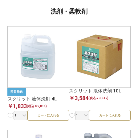
洗剤・柔軟剤
スクリット 液体洗剤 10L
即日発送
￥3,584
スクリット 液体洗剤 4L
(税込￥3,942)
￥1,833
(税込￥2,016)
カートに入れる
カートに入れる