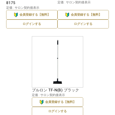
8175
定価 : サロン契約後表示
定価 : サロン契約後表示
会員登録する【無料】
会員登録する【無料】
ログインする
ログインする
ブルロン TF-N(B) ブラック
定価 : サロン契約後表示
会員登録する【無料】
ログインする