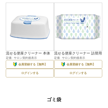
流せる便座クリーナー 本体
流せる便座クリーナー 詰替用
定価 : サロン契約後表示
定価 : サロン契約後表示
会員登録する【無料】
会員登録する【無料】
ログインする
ログインする
ゴミ袋