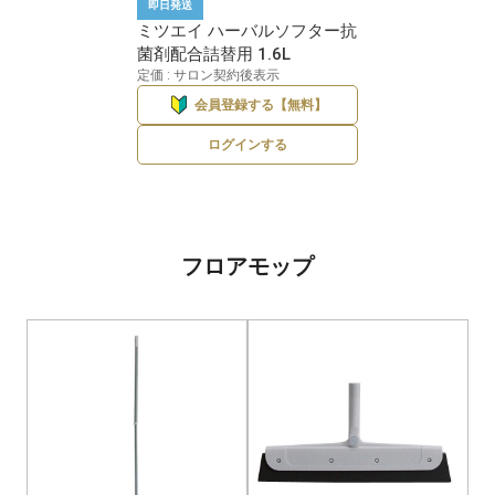
即日発送
ミツエイ ハーバルソフター抗
菌剤配合詰替用 1.6L
定価 : サロン契約後表示
会員登録する【無料】
ログインする
フロアモップ