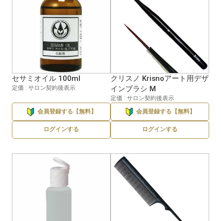
セサミオイル 100ml
クリスノ Krisnoアート用デザ
定価 : サロン契約後表示
インブラシ M
定価 : サロン契約後表示
会員登録する【無料】
会員登録する【無料】
ログインする
ログインする