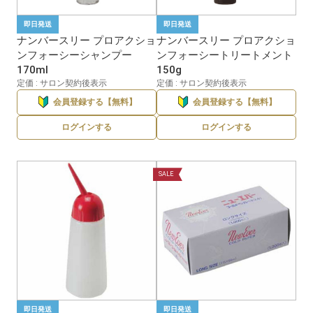
即日発送
即日発送
ナンバースリー プロアクショ
ナンバースリー プロアクショ
ンフォーシーシャンプー
ンフォーシートリートメント
170ml
150g
定価 : サロン契約後表示
定価 : サロン契約後表示
会員登録する【無料】
会員登録する【無料】
ログインする
ログインする
SALE
即日発送
即日発送