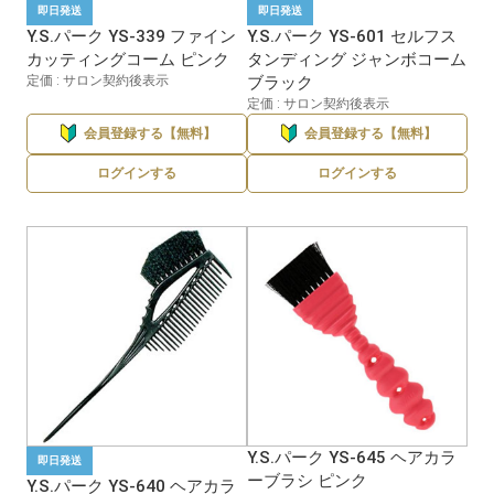
即日発送
即日発送
Y.S.パーク YS-339 ファイン
Y.S.パーク YS-601 セルフス
カッティングコーム ピンク
タンディング ジャンボコーム
定価 : サロン契約後表示
ブラック
定価 : サロン契約後表示
会員登録する【無料】
会員登録する【無料】
ログインする
ログインする
Y.S.パーク YS-645 ヘアカラ
即日発送
ーブラシ ピンク
Y.S.パーク YS-640 ヘアカラ