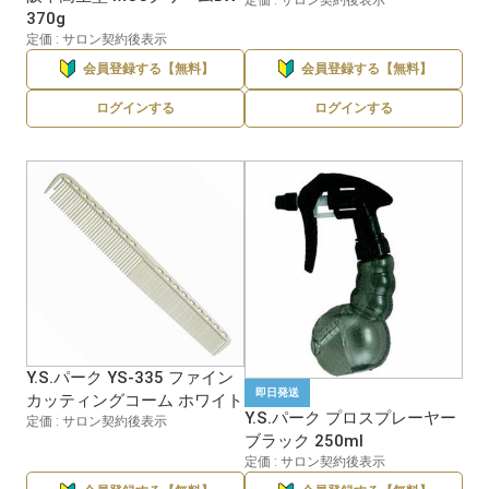
370g
定価 : サロン契約後表示
会員登録する【無料】
会員登録する【無料】
ログインする
ログインする
Y.S.パーク YS-335 ファイン
即日発送
カッティングコーム ホワイト
Y.S.パーク プロスプレーヤー
定価 : サロン契約後表示
ブラック 250ml
定価 : サロン契約後表示