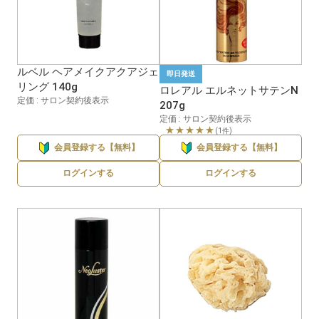
ルベル ヘアメイクアクアジェ
即日発送
リング 140g
ロレアル エルネットサテンN
定価 : サロン契約後表示
207g
定価 : サロン契約後表示
★★★★★
(1件)
会員登録する【無料】
会員登録する【無料】
ログインする
ログインする