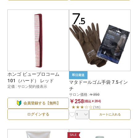
ホンゴ ビュープロコーム
即日発送
101（ハード） レッド
マタドールゴム手袋 7.5イン
定価 : サロン契約後表示
チ
サロン価格 :
￥350
￥258
(税込￥284)
会員登録する【無料】
★★★☆☆
(1件)
ログインする
カートに入れる
SALE