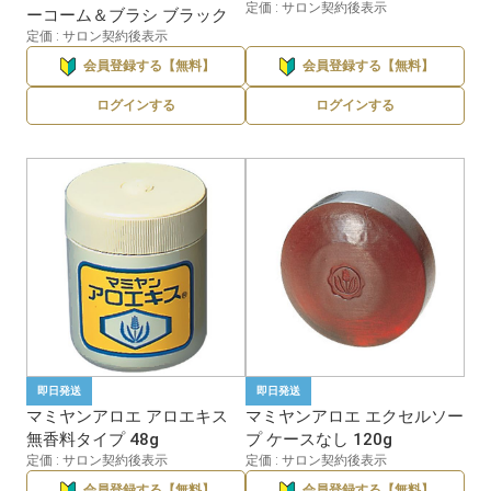
定価 : サロン契約後表示
ーコーム＆ブラシ ブラック
定価 : サロン契約後表示
会員登録する【無料】
会員登録する【無料】
ログインする
ログインする
即日発送
即日発送
マミヤンアロエ アロエキス
マミヤンアロエ エクセルソー
無香料タイプ 48g
プ ケースなし 120g
定価 : サロン契約後表示
定価 : サロン契約後表示
会員登録する【無料】
会員登録する【無料】