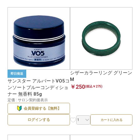
シザーカラーリング グリーン
即日発送
M
サンスター アルバートVO5コ
￥250
ンソートブルーコンディショ
(税込￥275)
ナー 無香料 85g
定価 : サロン契約後表示
会員登録する【無料】
ログインする
カートに入れる