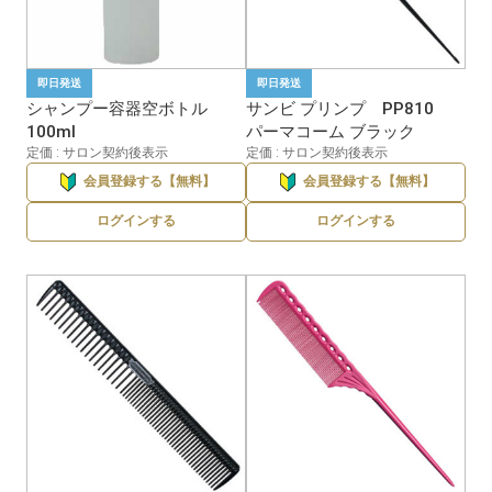
即日発送
即日発送
シャンプー容器空ボトル
サンビ プリンプ PP810
100ml
パーマコーム ブラック
定価 : サロン契約後表示
定価 : サロン契約後表示
会員登録する【無料】
会員登録する【無料】
ログインする
ログインする