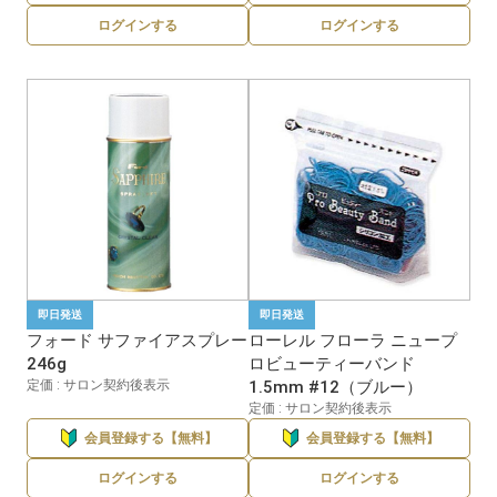
ログインする
ログインする
即日発送
即日発送
フォード サファイアスプレー
ローレル フローラ ニュープ
246g
ロビューティーバンド
定価 : サロン契約後表示
1.5mm #12（ブルー）
定価 : サロン契約後表示
会員登録する【無料】
会員登録する【無料】
ログインする
ログインする