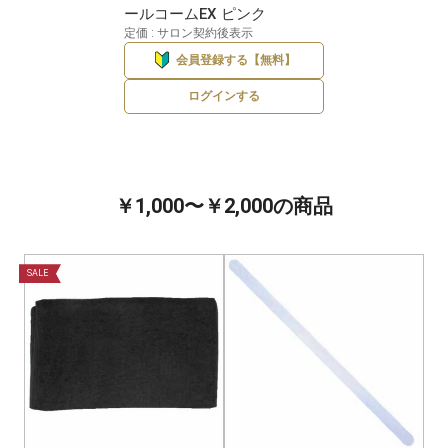
ールコームEX ピンク
定価 : サロン契約後表示
会員登録する【無料】
ログインする
￥1,000〜￥2,000の商品
SALE