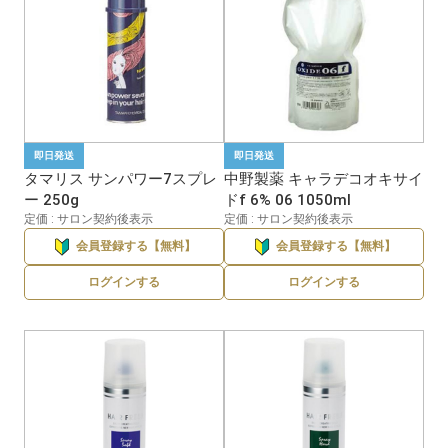
即日発送
即日発送
タマリス サンパワー7スプレ
中野製薬 キャラデコオキサイ
ー 250g
ドf 6% 06 1050ml
定価 : サロン契約後表示
定価 : サロン契約後表示
会員登録する【無料】
会員登録する【無料】
ログインする
ログインする