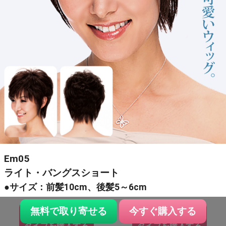
Em05
ライト・バングスショート
●サイズ：前髪10cm、後髪5～6cm
無料で取り寄せる
今すぐ購入する
スタンダード
ハイグレード
タイプを購入する
タイプを購入する