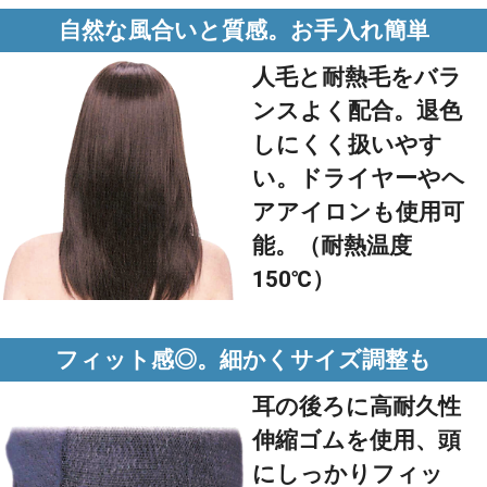
自然な風合いと質感。お手入れ簡単
人毛と耐熱毛をバラ
ンスよく配合。退色
しにくく扱いやす
い。ドライヤーやヘ
アアイロンも使用可
能。（耐熱温度
150℃）
フィット感◎。細かくサイズ調整も
耳の後ろに高耐久性
伸縮ゴムを使用、頭
にしっかりフィッ