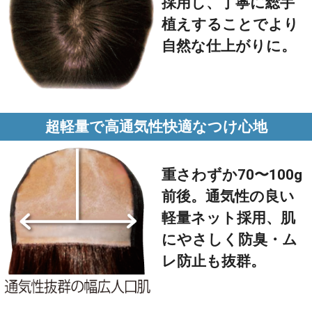
採用し、丁寧に総手
植えすることでより
自然な仕上がりに。
超軽量で高通気性快適なつけ心地
重さわずか70〜100g
前後。通気性の良い
軽量ネット採用、肌
にやさしく防臭・ム
レ防止も抜群。