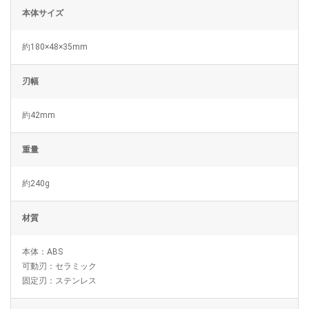
本体サイズ
約180×48×35mm
刃幅
約42mm
重量
約240g
材質
本体：ABS
可動刃：セラミック
固定刃：ステンレス