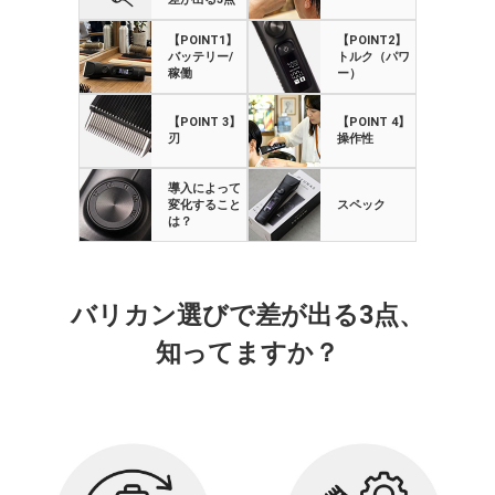
【POINT1】
【POINT2】
バッテリー/
トルク（パワ
稼働
ー）
【POINT 3】
【POINT 4】
刃
操作性
導入によって
変化すること
スペック
は？
バリカン選びで差が出る3点、
知ってますか？