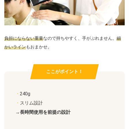
負担にならない重量
なので持ちやすく、手がぶれません。
細
かいライン
もおまかせ。
ここがポイント！
・
240g
・
スリム設計
→長時間使用を前提の設計