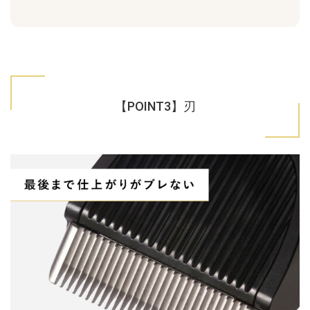
【POINT3】刃