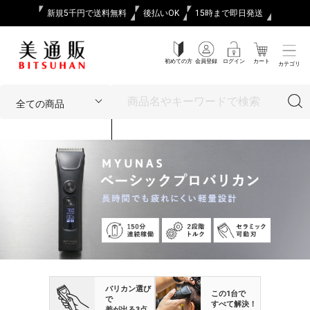
新規5千円で送料無料
後払いOK
15時まで即日発送
初めての方
会員登録
ログイン
カート
カテゴリ
バリカン選び
この1台で
で
すべて解決！
差が出る3点