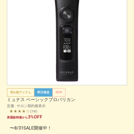
売れ筋アイテム
即日発送
NEW
ミュナス ベーシックプロバリカン
定価 : サロン契約後表示
★★★★☆
(1件)
3%OFF
美通販特価から
〜8/31SALE開催中！