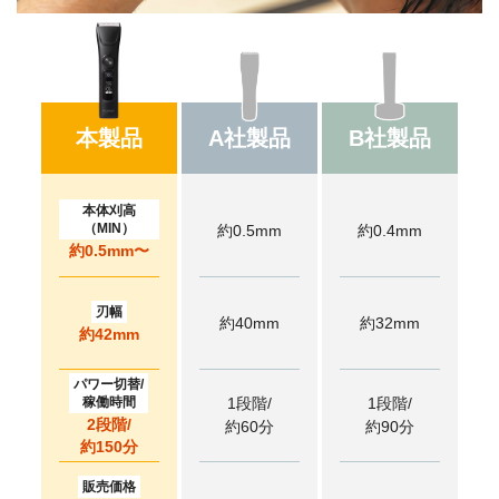
本製品
A社製品
B社製品
本体刈高
（MIN）
約0.5mm
約0.4mm
約0.5mm〜
刃幅
約40mm
約32mm
約42mm
パワー切替/
稼働時間
1段階/
1段階/
2段階/
約60分
約90分
約150分
販売価格