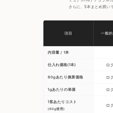
さらに、5本まとめ買い
項目
一般的
内容量 / 1本
仕入れ価格(1本)
ロ
80gあたり換算価格
ロ
1gあたりの単価
ロ
1客あたりコスト
ロ
(60g使用)