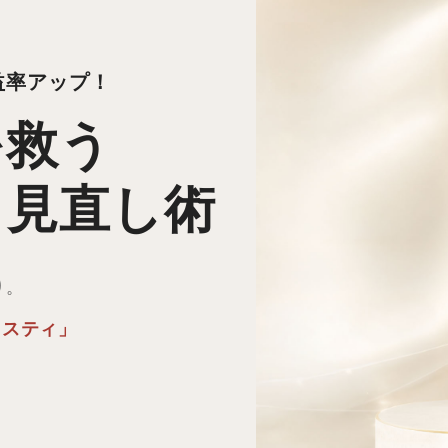
益率アップ！
を救う
ト見直し術
り。
リスティ
」