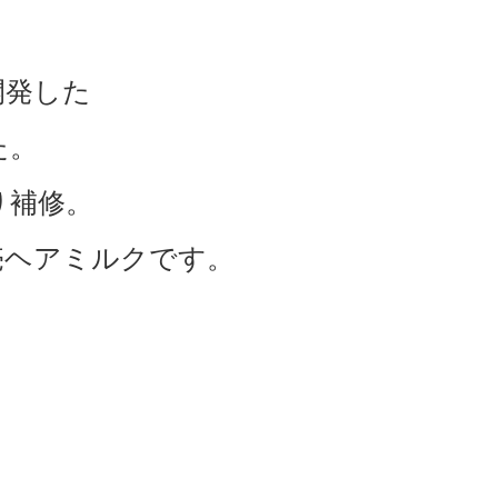
開発した
た。
り補修。
売ヘアミルクです。