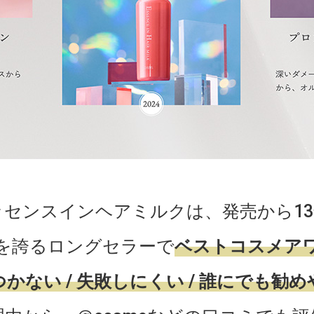
センスインヘアミルクは、発売から1
を誇るロングセラーで
ベストコスメア
かない / 失敗しにくい / 誰にでも勧