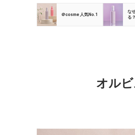
な
＠cosme 人気No.1
る
オルビ