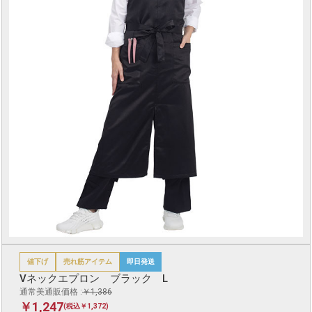
値下げ
売れ筋アイテム
即日発送
Vネックエプロン ブラック L
通常美通販価格 :
￥1,386
￥1,247
(税込￥1,372)