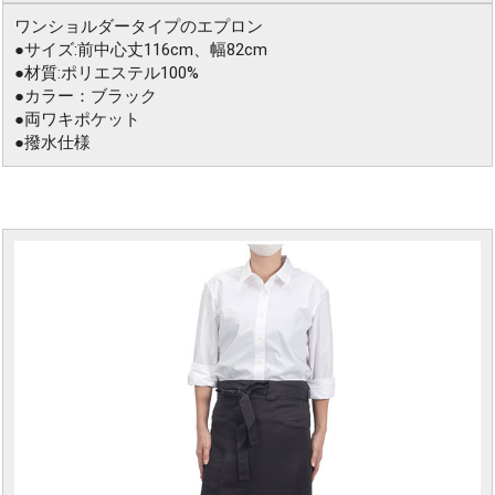
ワンショルダータイプのエプロン
●サイズ:前中心丈116cm、幅82cm
●材質:ポリエステル100%
●カラー：ブラック
●両ワキポケット
●撥水仕様