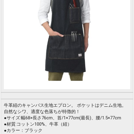
牛革紐のキャンバス生地エプロン。 ポケットはデニム生地。
自然なシワ、適度な色落ちが特徴的！
●サイズ:幅68×長さ76cm、首/1×77cm(最長)、腰/1.5×77cm
●材質:コットン100%、牛革（紐）
●カラー：ブラック