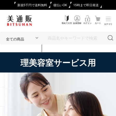
新規5千円で送料無料
後払いOK
15時まで即日発送
初めての方
会員登録
ログイン
カート
カテゴリ
理美容室サービス用