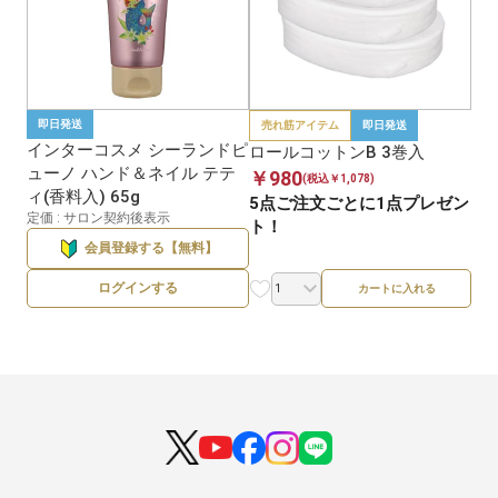
即日発送
売れ筋アイテム
即日発送
インターコスメ シーランドピ
ロールコットンB 3巻入
ューノ ハンド＆ネイル テテ
￥980
(税込￥1,078)
ィ(香料入) 65g
5点ご注文ごとに1点プレゼン
定価 : サロン契約後表示
ト！
会員登録する【無料】
ログインする
カートに入れる