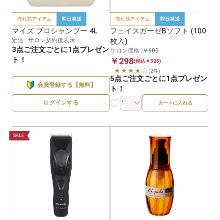
売れ筋アイテム
即日発送
売れ筋アイテム
即日発送
マイズ プロシャンプー 4L
フェイスガーゼBソフト (100
定価 : サロン契約後表示
枚入)
3点ご注文ごとに1点プレゼン
サロン価格 :
￥600
ト！
￥298
(税込￥328)
★★★★☆
(2件)
5点ご注文ごとに1点プレゼン
会員登録する【無料】
ト！
ログインする
カートに入れる
SALE