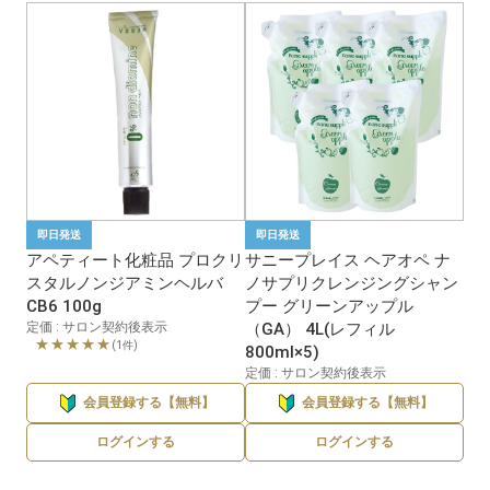
即日発送
即日発送
アペティート化粧品 プロクリ
サニープレイス ヘアオペ ナ
スタルノンジアミンヘルバ
ノサプリクレンジングシャン
CB6 100g
プー グリーンアップル
定価 : サロン契約後表示
（GA） 4L(レフィル
★★★★★
(1件)
800ml×5)
定価 : サロン契約後表示
会員登録する【無料】
会員登録する【無料】
ログインする
ログインする