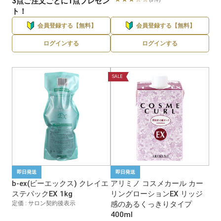
3点ご注文ごとに1点プレゼン
ト！
会員登録する【無料】
会員登録する【無料】
ログインする
ログインする
SALE
即日発送
即日発送
b-ex(ビーエックス) クレイエ
アリミノ コスメカール カー
ステパックEX 1kg
リングローションEX リッジ
定価 : サロン契約後表示
感のあるくっきりタイプ
400ml