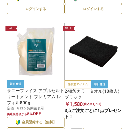
ログインする
ログインする
SALE
SALE
即日発送
売れ筋アイテム
即日発送
サニープレイス アプルセルト
240匁カラータオル(10枚入)
リートメント プレミアム レ
ブラック
フィル800g
￥1,580
(税込￥1,738)
定価 : サロン契約後表示
3点ご注文ごとに1点プレゼン
5%OFF
美通販特価から
ト！
会員登録する【無料】