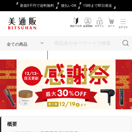
新規5千円で送料無料
後払いOK
15時まで即日発送
初めての方
会員登録
ログイン
カート
カテゴリ
概要