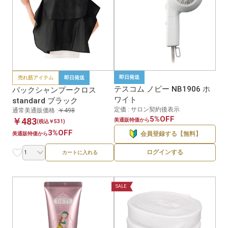
即日発送
売れ筋アイテム
即日発送
テスコム ノビー NB1906 ホ
バックシャンプークロス
ワイト
standard ブラック
定価 : サロン契約後表示
通常美通販価格 :
￥498
5%OFF
￥483
美通販特価から
(税込￥531)
3%OFF
会員登録する【無料】
美通販特価から
ログインする
カートに入れる
SALE