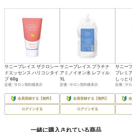
サニープレイス ザクロシー
サニープレイス プラチナ
サニープ
ドエッセンス ハリコシタイ
アミノイオン水 レフィル
プレミア
プ 60g
1L
しっとり
定価 : サロン契約後表示
定価 : サロン契約後表示
定価 : 
会員登録する【無料】
会員登録する【無料】
ログインする
ログインする
一緒に購入されている商品