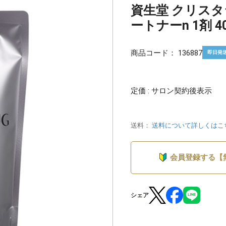
資生堂 クリスタ
ートナーn 1剤 40
商品コード：
136887
即日発
定価 : サロン契約後表示
送料：
送料について詳しくはこ
会員登録する【
シェア