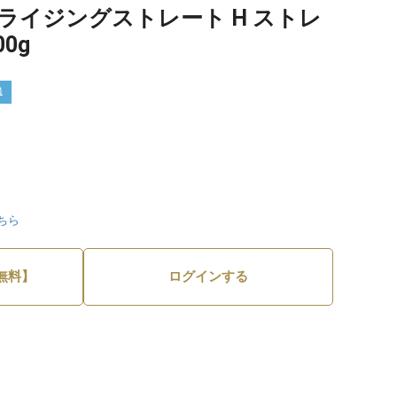
ライジングストレート H ストレ
0g
送
ちら
無料】
ログインする