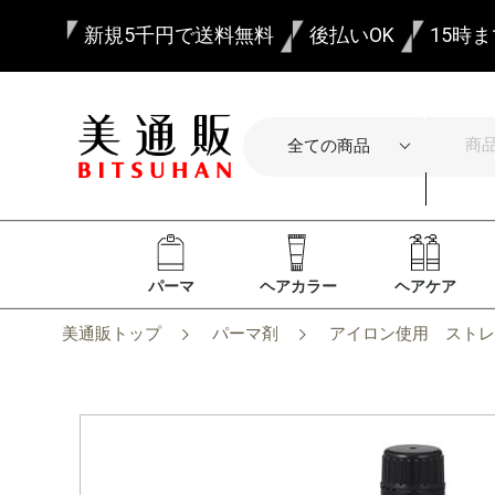
新規5千円で送料無料
後払いOK
15時
パーマ
ヘアカラー
ヘアケア
美通販トップ
パーマ剤
アイロン使用 ストレ