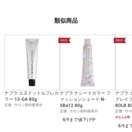
類似商品
SALE
SALE
ナプラ エヌドットルフレカ
ナプラ ナシードカラー フ
ナプラ 
ラー 13-GA 80g
ァッションシェード N-
グレイフ
定価 : サロン契約後表示
SBe12 80g
8OLB 8
定価 : サロン契約後表示
定価 : 
今ならお得
8/9まで値下げ中
8/9