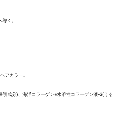
へ導く。
るヘアカラー。
保護成分)、海洋コラーゲン※水溶性コラーゲン液-3(うる