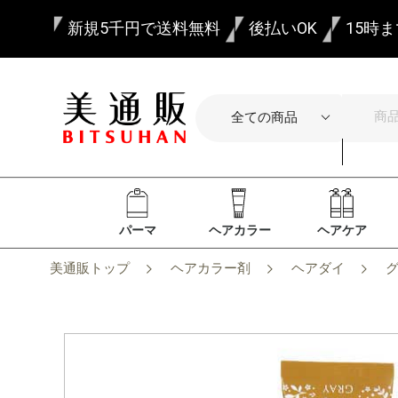
新規5千円で送料無料
後払いOK
15時
パーマ
ヘアカラー
ヘアケア
美通販トップ
ヘアカラー剤
ヘアダイ