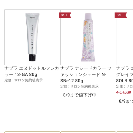
SALE
SALE
ナプラ エヌドットルフレカ
ナプラ ナシードカラー フ
ナプラ 
ラー 13-GA 80g
ァッションシェード N-
グレイフ
定価 : サロン契約後表示
SBe12 80g
8OLB 8
定価 : サロン契約後表示
定価 : 
今ならお得
8/9まで値下げ中
8/9