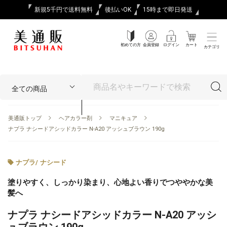
新規5千円で送料無料
後払いOK
15時まで即日発送
初めての方
会員登録
ログイン
カート
カテゴリ
美通販トップ
ヘアカラー剤
マニキュア
ナプラ ナシードアシッドカラー N-A20 アッシュブラウン 190g
ナプラ
/
ナシード
塗りやすく、しっかり染まり、心地よい香りでつややかな美
髪へ
ナプラ ナシードアシッドカラー N-A20 アッシ