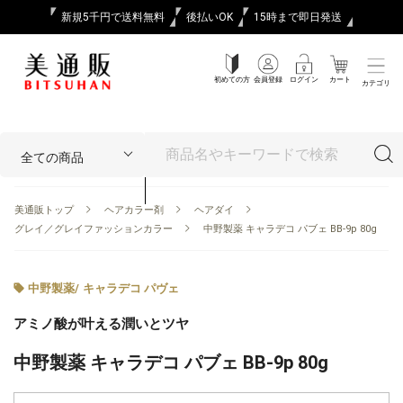
新規5千円で送料無料
後払いOK
15時まで即日発送
初めての方
会員登録
ログイン
カート
カテゴリ
美通販トップ
ヘアカラー剤
ヘアダイ
グレイ／グレイファッションカラー
中野製薬 キャラデコ パブェ BB-9p 80g
中野製薬
/
キャラデコ パヴェ
アミノ酸が叶える潤いとツヤ
中野製薬 キャラデコ パブェ BB-9p 80g