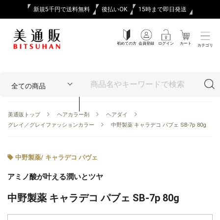
新規5千円で送料無料
後払いOK
15時まで即日発送
初めての方
会員登録
ログイン
カート
カテゴリ
美通販トップ
ヘアカラー剤
ヘアダイ
グレイ／グレイファッションカラー
中野製薬 キャラデコ パブェ SB-7p 80g
中野製薬
/
キャラデコ パヴェ
アミノ酸が叶える潤いとツヤ
中野製薬 キャラデコ パブェ SB-7p 80g