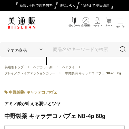
新規5千円で送料無料
後払いOK
15時まで即日発送
初めての方
会員登録
ログイン
カート
カテゴリ
美通販トップ
ヘアカラー剤
ヘアダイ
グレイ／グレイファッションカラー
中野製薬 キャラデコ パブェ NB-4p 80g
中野製薬
/
キャラデコ パヴェ
アミノ酸が叶える潤いとツヤ
中野製薬 キャラデコ パブェ NB-4p 80g