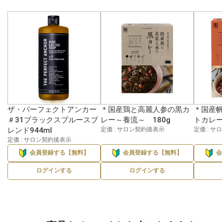
ザ・パーフェクトアンカー
＊国産鶏と高麗人参の黒カ
＊国産
＃31ブラックスプルースブ
レー～養流～ 180g
トカレー
レンド944ml
定価 : サロン契約後表示
定価 : 
定価 : サロン契約後表示
会員登録する【無料】
会員登録する【無料】
ログインする
ログインする