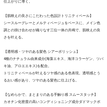
仕上がりに導く。
【肌映えの良さにこだわった色設計トリニティベール】
シースルーグレーとメルティベージュをベースに、メイン色
調との掛け合わせが織りなす三位一体の共鳴で、肌映えの良
さを叶える。
【透明感・ツヤのある髪色 シアーポリッシュ】
4種のナチュラル由来成分(海藻エキス、海洋コラーゲン、ツバ
キ油、アロエエキス)を配合。
トリニティベールが叶えるツヤ感のある色表現。透明感とう
るおい感があり、ツヤのある髪色に仕上げる。
【なめらかで、まとまりのある手触り感 スムースタッチ】
カオチン化密度の高いコンディショニング成分ダドマックポ