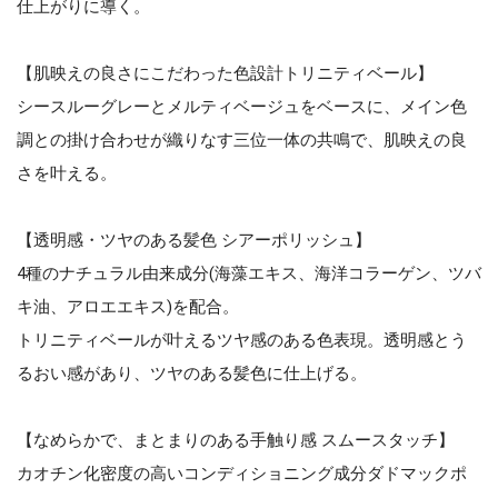
仕上がりに導く。
【肌映えの良さにこだわった色設計トリニティベール】
シースルーグレーとメルティベージュをベースに、メイン色
調との掛け合わせが織りなす三位一体の共鳴で、肌映えの良
さを叶える。
【透明感・ツヤのある髪色 シアーポリッシュ】
4種のナチュラル由来成分(海藻エキス、海洋コラーゲン、ツバ
キ油、アロエエキス)を配合。
トリニティベールが叶えるツヤ感のある色表現。透明感とう
るおい感があり、ツヤのある髪色に仕上げる。
【なめらかで、まとまりのある手触り感 スムースタッチ】
カオチン化密度の高いコンディショニング成分ダドマックポ