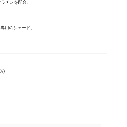
ケラチンを配合。
ン専用のシェード。
％)