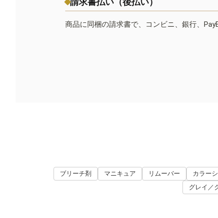
請求書払い（後払い）
商品に同梱の請求書で、コンビニ、銀行、Pay
ブリーチ剤
マニキュア
リムーバー
カラーシ
グレイ／