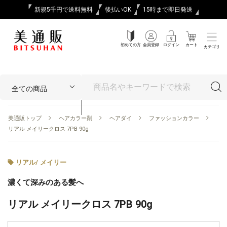
新規5千円で送料無料
後払いOK
15時まで即日発送
初めての方
会員登録
ログイン
カート
カテゴリ
美通販トップ
ヘアカラー剤
ヘアダイ
ファッションカラー
リアル メイリークロス 7PB 90g
リアル
/
メイリー
濃くて深みのある髪へ
リアル メイリークロス 7PB 90g