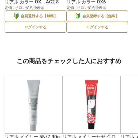
リアル カラー OX AC2.8
リアル カラー OX6
定価 : サロン契約後表示
定価 : サロン契約後表示
会員登録する【無料】
会員登録する【無料】
ログインする
ログインする
この商品をチェックした人におすすめ
リアル メイリー 5N/7 90g
リアル メイリーセゼ クロ
リアル 