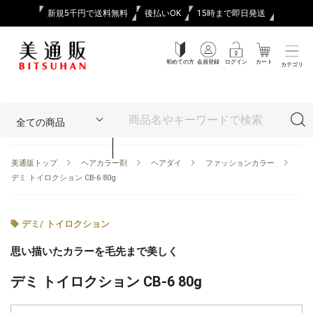
新規5千円で送料無料
後払いOK
15時まで即日発送
初めての方
会員登録
ログイン
カート
カテゴリ
美通販トップ
ヘアカラー剤
ヘアダイ
ファッションカラー
デミ トイロクション CB-6 80g
デミ
/
トイロクション
思い描いたカラーを毛先まで美しく
デミ トイロクション CB-6 80g