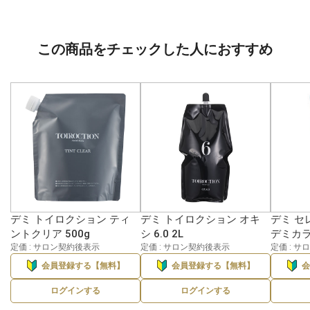
この商品をチェックした人におすすめ
デミ トイロクション ティ
デミ トイロクション オキ
デミ セ
ントクリア 500g
シ 6.0 2L
デミカラー
定価 : サロン契約後表示
定価 : サロン契約後表示
定価 : 
会員登録する【無料】
会員登録する【無料】
ログインする
ログインする