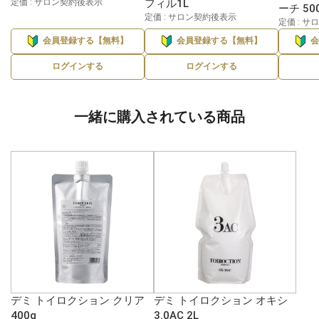
定価 : サロン契約後表示
フィル1L
ーチ 50
定価 : サロン契約後表示
定価 : 
会員登録する【無料】
会員登録する【無料】
ログインする
ログインする
一緒に購入されている商品
デミ トイロクション クリア
デミ トイロクション オキシ
400g
3.0AC 2L