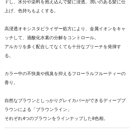
ドし、水分や染料を抱え込んで髪に浸透。潤いのある髪に仕
上げ、色持ちもよくする。
高浸透オキシスタビライザー処方により、金属イオンをキャ
ッチして、過酸化水素の分解をコントロール。
アルカリを多く配合してなくても十分なブリーチを発揮す
る。
カラー中の不快臭や残臭を抑えるフローラルフルーティーの
香り。
自然なブラウンとしっかりグレイカバーができるディープブ
ラウンによる「ブラウンライン」
それぞれ4つのブラウンをラインナップした8色相。