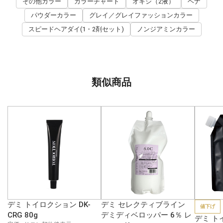
その他カラー
カラーチャート
オキシ（2液）
ヘナ
パウダーカラー
グレイ／グレイファッションカラー
スピードヘアダイ(1・2剤セット)
ノンジアミンカラー
類似商品
デミ トイロクション DK-
デミ セレクティブライン
値下げ
CRG 80g
デミディベロッパー 6％ レ
デミ ト