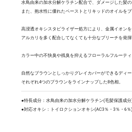
水鳥由来の加水分解ケラチン配合で、ダメージした髪の
また、抱水性に優れたペーストとリキッドのオイルをブ
高浸透オキシスタビライザー処方により、金属イオンを
アルカリを多く配合してなくても十分なブリーチを発揮
カラー中の不快臭や残臭を抑えるフローラルフルーティ
自然なブラウンとしっかりグレイカバーができるディー
それぞれ4つのブラウンをラインナップした8色相。
●特長成分：水鳥由来の加水分解ケラチン(毛髪保護成分
●対応オキシ：トイロクションオキシ(AC3％・3％・6％