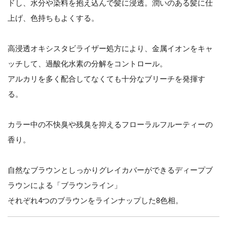
ドし、水分や染料を抱え込んで髪に浸透。潤いのある髪に仕
上げ、色持ちもよくする。
高浸透オキシスタビライザー処方により、金属イオンをキャ
ッチして、過酸化水素の分解をコントロール。
アルカリを多く配合してなくても十分なブリーチを発揮す
る。
カラー中の不快臭や残臭を抑えるフローラルフルーティーの
香り。
自然なブラウンとしっかりグレイカバーができるディープブ
ラウンによる「ブラウンライン」
それぞれ4つのブラウンをラインナップした8色相。