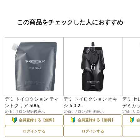
この商品をチェックした人におすすめ
デミ トイロクション ティ
デミ トイロクション オキ
デミ セ
ントクリア 500g
シ 6.0 2L
デミカラー
定価 : サロン契約後表示
定価 : サロン契約後表示
定価 : 
会員登録する【無料】
会員登録する【無料】
ログインする
ログインする