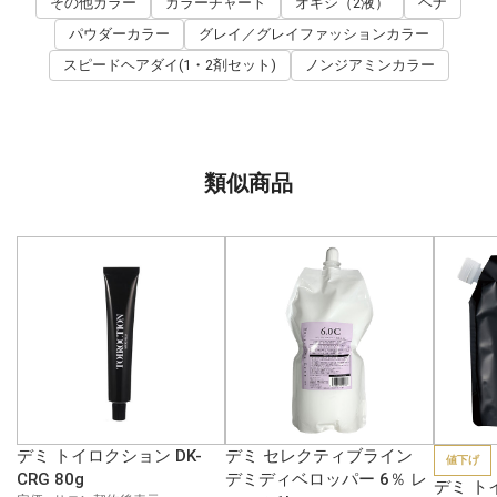
その他カラー
カラーチャート
オキシ（2液）
ヘナ
パウダーカラー
グレイ／グレイファッションカラー
スピードヘアダイ(1・2剤セット)
ノンジアミンカラー
類似商品
デミ トイロクション DK-
デミ セレクティブライン
値下げ
CRG 80g
デミディベロッパー 6％ レ
デミ ト