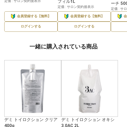
定価 : サロン契約後表示
フィル1L
ーチ 50
定価 : サロン契約後表示
定価 : 
会員登録する【無料】
会員登録する【無料】
ログインする
ログインする
一緒に購入されている商品
デミ トイロクション クリア
デミ トイロクション オキシ
400g
3.0AC 2L