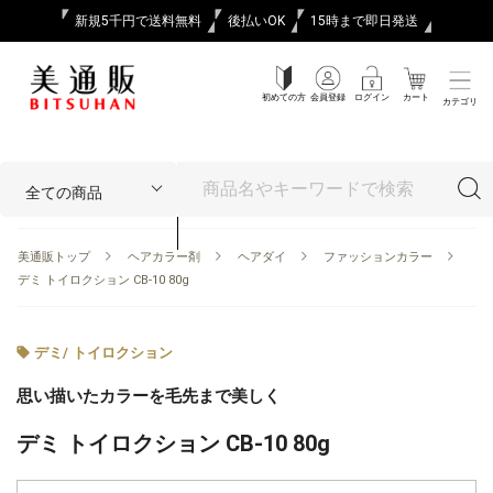
新規5千円で送料無料
後払いOK
15時まで即日発送
初めての方
会員登録
ログイン
カート
カテゴリ
美通販トップ
ヘアカラー剤
ヘアダイ
ファッションカラー
デミ トイロクション CB-10 80g
デミ
/
トイロクション
思い描いたカラーを毛先まで美しく
デミ トイロクション CB-10 80g