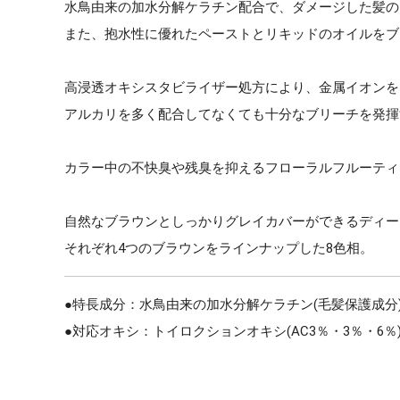
水鳥由来の加水分解ケラチン配合で、ダメージした髪の
また、抱水性に優れたペーストとリキッドのオイルをブ
高浸透オキシスタビライザー処方により、金属イオンを
アルカリを多く配合してなくても十分なブリーチを発揮
カラー中の不快臭や残臭を抑えるフローラルフルーティ
自然なブラウンとしっかりグレイカバーができるディー
それぞれ4つのブラウンをラインナップした8色相。
●特長成分：水鳥由来の加水分解ケラチン(毛髪保護成分
●対応オキシ：トイロクションオキシ(AC3％・3％・6％