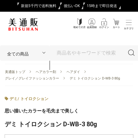
新規5千円で送料無料
後払いOK
15時まで即日発送
初めての方
会員登録
ログイン
カート
カテゴリ
美通販トップ
ヘアカラー剤
ヘアダイ
グレイ／グレイファッションカラー
デミ トイロクション D-WB-3 80g
デミ
/
トイロクション
思い描いたカラーを毛先まで美しく
デミ トイロクション D-WB-3 80g