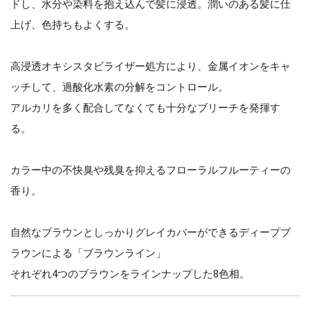
ドし、水分や染料を抱え込んで髪に浸透。潤いのある髪に仕
上げ、色持ちもよくする。
高浸透オキシスタビライザー処方により、金属イオンをキャ
ッチして、過酸化水素の分解をコントロール。
アルカリを多く配合してなくても十分なブリーチを発揮す
る。
カラー中の不快臭や残臭を抑えるフローラルフルーティーの
香り。
自然なブラウンとしっかりグレイカバーができるディープブ
ラウンによる「ブラウンライン」
それぞれ4つのブラウンをラインナップした8色相。