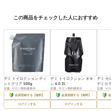
この商品をチェックした人におすすめ
デミ トイロクション ティ
デミ トイロクション オキ
デミ セ
ントクリア 500g
シ 6.0 2L
デミカラー
定価 : サロン契約後表示
定価 : サロン契約後表示
定価 : 
会員登録する【無料】
会員登録する【無料】
ログインする
ログインする