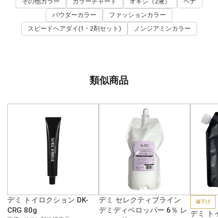
その他カラー
カラーチャート
オキシ（2液）
ヘナ
パウダーカラー
ファッションカラー
スピードヘアダイ(1・2剤セット)
ノンジアミンカラー
類似商品
デミ トイロクション DK-
デミ セレクティブライン
値下げ
CRG 80g
デミディベロッパー 6％ レ
デミ ト