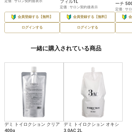
定価 : サロン契約後表示
フィル1L
ーチ 50
定価 : サロン契約後表示
定価 : 
会員登録する【無料】
会員登録する【無料】
ログインする
ログインする
一緒に購入されている商品
デミ トイロクション クリア
デミ トイロクション オキシ
400g
3.0AC 2L