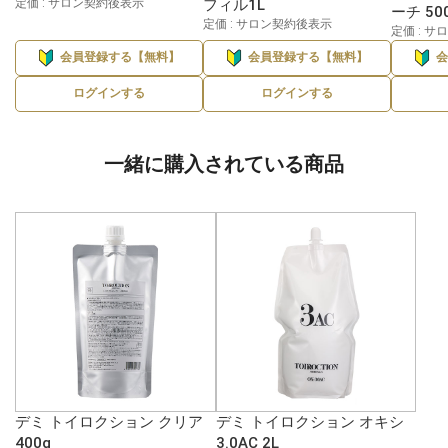
定価 : サロン契約後表示
フィル1L
ーチ 50
定価 : サロン契約後表示
定価 : 
会員登録する【無料】
会員登録する【無料】
ログインする
ログインする
一緒に購入されている商品
デミ トイロクション クリア
デミ トイロクション オキシ
400g
3.0AC 2L