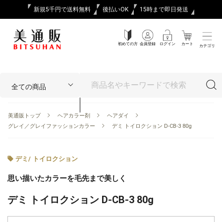
新規5千円で送料無料
後払いOK
15時まで即日発送
初めての方
会員登録
ログイン
カート
カテゴリ
美通販トップ
ヘアカラー剤
ヘアダイ
グレイ／グレイファッションカラー
デミ トイロクション D-CB-3 80g
デミ
/
トイロクション
思い描いたカラーを毛先まで美しく
デミ トイロクション D-CB-3 80g