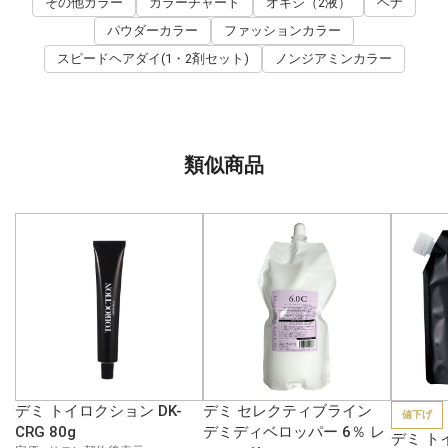
その他カラー
カラーチャート
オキシ（2液）
ヘナ
パウダーカラー
ファッションカラー
スピードヘアダイ(1・2剤セット)
ノンジアミンカラー
類似商品
デミ トイロクション DK-
デミ セレクティブライン
値下げ
CRG 80g
デミディベロッパー 6％ レ
デミ ト