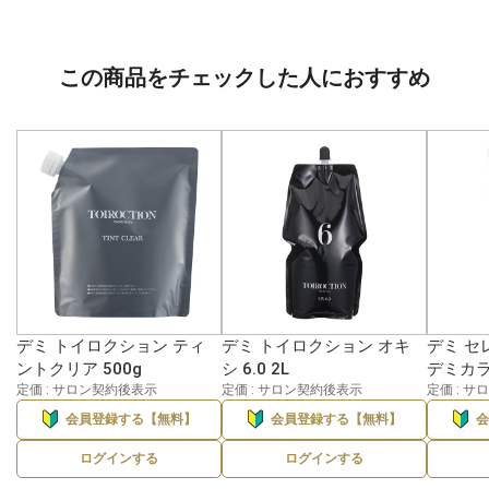
この商品をチェックした人におすすめ
デミ トイロクション ティ
デミ トイロクション オキ
デミ セ
ントクリア 500g
シ 6.0 2L
デミカラー
定価 : サロン契約後表示
定価 : サロン契約後表示
定価 : 
会員登録する【無料】
会員登録する【無料】
ログインする
ログインする