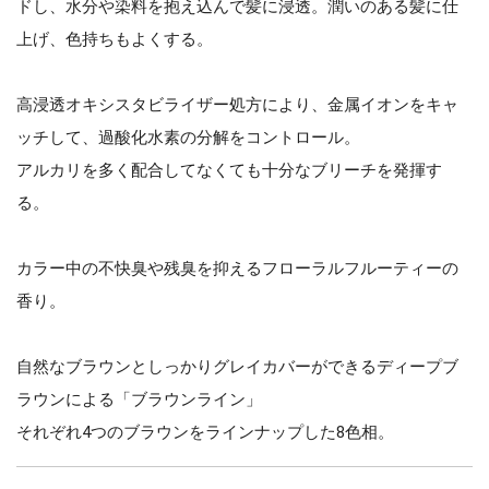
ドし、水分や染料を抱え込んで髪に浸透。潤いのある髪に仕
上げ、色持ちもよくする。
高浸透オキシスタビライザー処方により、金属イオンをキャ
ッチして、過酸化水素の分解をコントロール。
アルカリを多く配合してなくても十分なブリーチを発揮す
る。
カラー中の不快臭や残臭を抑えるフローラルフルーティーの
香り。
自然なブラウンとしっかりグレイカバーができるディープブ
ラウンによる「ブラウンライン」
それぞれ4つのブラウンをラインナップした8色相。