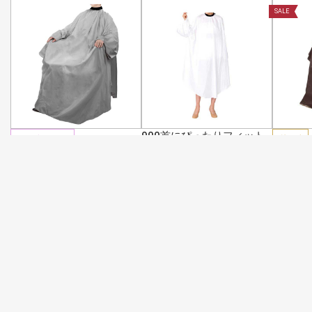
SALE
900首にぴったりフィット
オーダーメイド
値下げ
するカットクロス(袖付) ホ
901首にぴったりフィット
901首
ワイト
するシワ加工カットクロス
するシル
￥1,480
(税込￥1,628)
ロング(袖付) グレー(名入
付) ブ
有) 10枚～
￥1,98
定価 : サロン契約後表示
4点ご注
ント！
8/3
会員登録する【無料】
ログインする
カートに入れる